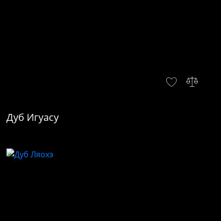
Дуб Игуасу