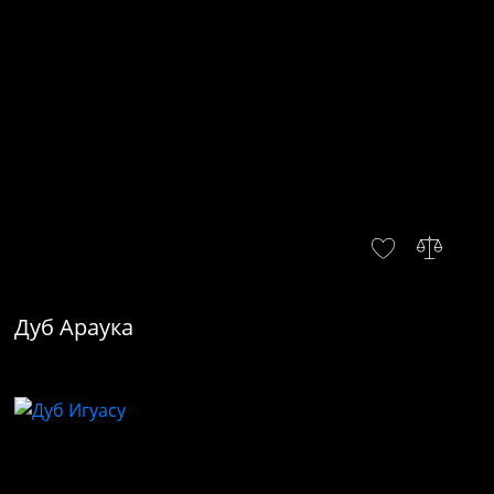
Дуб Араука