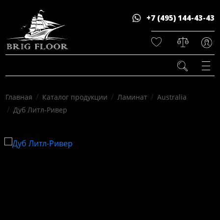
+7 (495) 144-43-43
/
/
/
/
Главная
Каталог продукции
Ламинат
Australia
/
Дуб Литл-Ривер