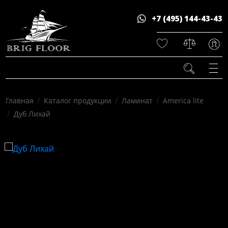
+7 (495) 144-43-43
/
/
/
/
Главная
Каталог продукции
Ламинат
America lite
/
Дуб Лихай