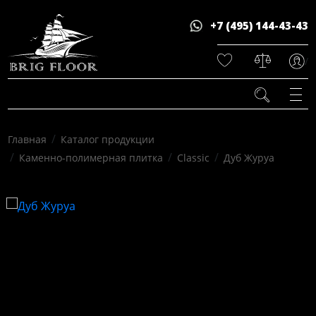
+7 (495) 144-43-43
/
/
Главная
Каталог продукции
/
/
/
Каменно-полимерная плитка
Classic
Дуб Журуа