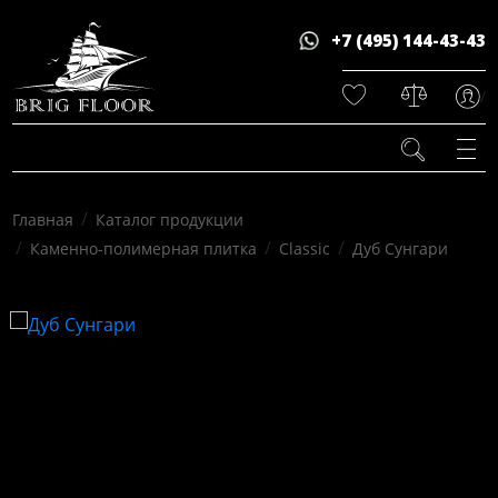
+7 (495) 144-43-43
/
/
Главная
Каталог продукции
/
/
/
Каменно-полимерная плитка
Classic
Дуб Сунгари