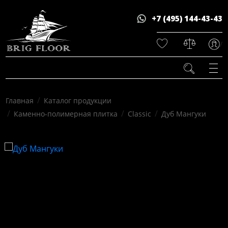
+7 (495) 144-43-43
/
/
Главная
Каталог продукции
/
/
/
Каменно-полимерная плитка
Classic
Дуб Мангуки