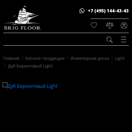
+7 (495) 144-43-43
/
/
/
/
Главная
Каталог продукции
Инженерная доска
Light
/
Дуб Беринговый Light